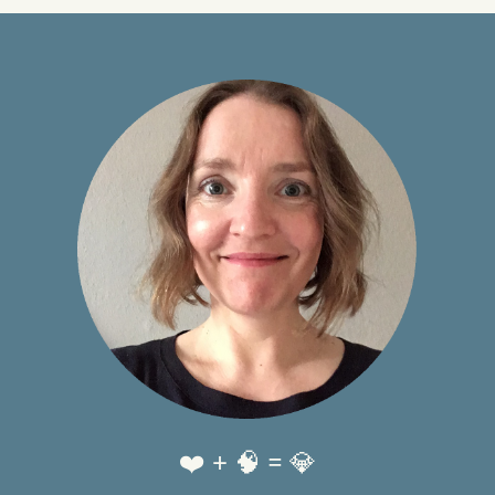
❤️ + 🧠 = 💎