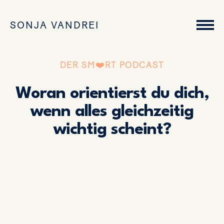
SONJA VANDREI
DER SM❤️RT PODCAST
Woran orientierst du dich,
wenn alles gleichzeitig
wichtig scheint?
Previous
Show
Next
Episode
Episodes
Episo
Show
List